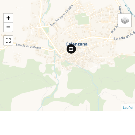
+
−
Leaflet