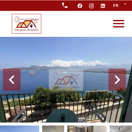
FR
APPARTEMENT
CALVI
Référence
85991578
3 pièces
2 chambres
80.00
m²
À partir de 1 600 € /
Semaine