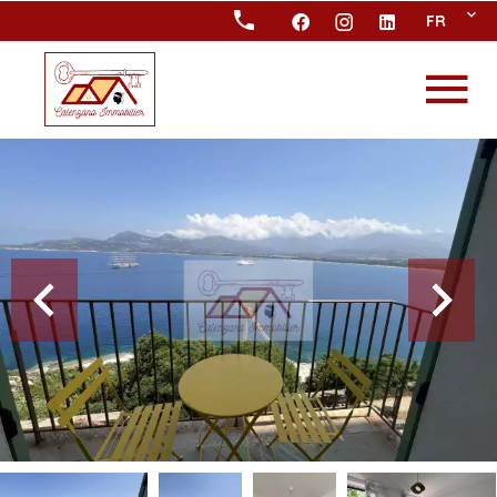
FR
APPARTEMENT
CALVI
Référence
85991604
3 pièces
2 chambres
80.00
m²
À partir de 1 600 € /
Semaine