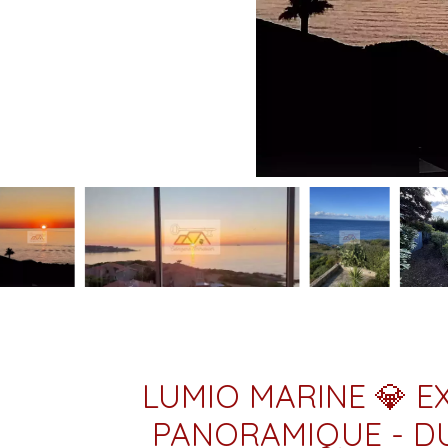
LUMIO MARINE 💎 E
PANORAMIQUE - D