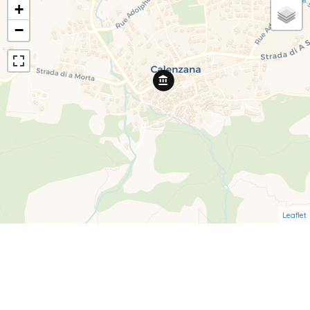
+
−
Leaflet