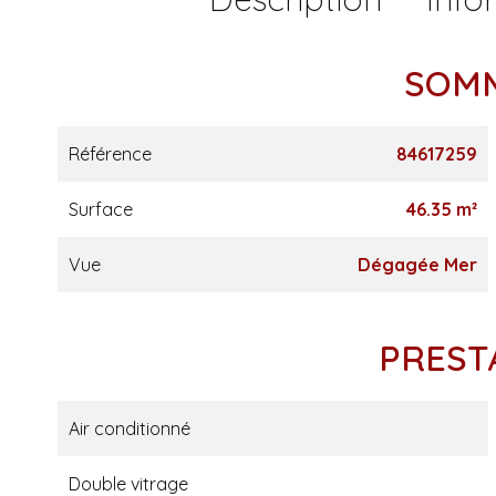
SOM
Référence
84617259
Surface
46.35 m²
Vue
Dégagée Mer
PREST
Air conditionné
Double vitrage