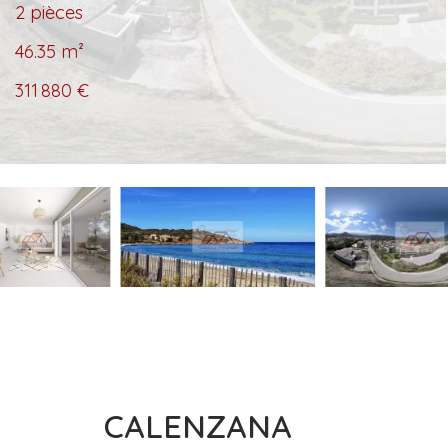
2 pièces
46.35
m²
311 880 €
CALENZANA