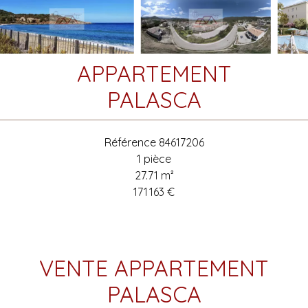
APPARTEMENT
PALASCA
Référence
84617206
1 pièce
27.71
m²
171 163 €
VENTE APPARTEMENT
PALASCA