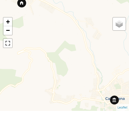
+
−
Leaflet